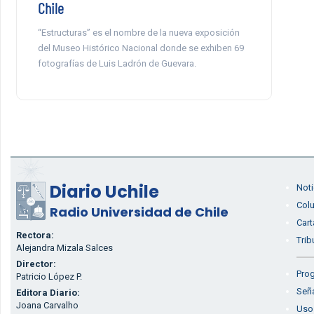
Chile
“Estructuras” es el nombre de la nueva exposición
del Museo Histórico Nacional donde se exhiben 69
fotografías de Luis Ladrón de Guevara.
Diario Uchile
Noti
Col
Radio Universidad de Chile
Cart
Rectora:
Trib
Alejandra Mizala Salces
Director:
Prog
Patricio López P.
Seña
Editora Diario:
Joana Carvalho
Uso