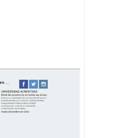
n ...