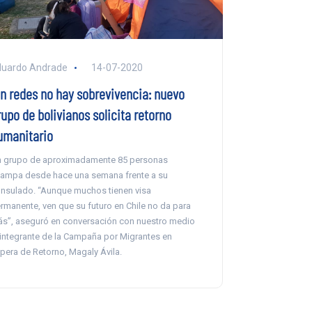
duardo Andrade
14-07-2020
in redes no hay sobrevivencia: nuevo
upo de bolivianos solicita retorno
umanitario
 grupo de aproximadamente 85 personas
ampa desde hace una semana frente a su
nsulado. “Aunque muchos tienen visa
rmanente, ven que su futuro en Chile no da para
s”, aseguró en conversación con nuestro medio
 integrante de la Campaña por Migrantes en
pera de Retorno, Magaly Ávila.