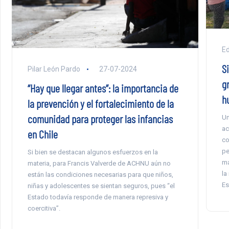
E
S
Pilar León Pardo
27-07-2024
gr
“Hay que llegar antes”: la importancia de
h
la prevención y el fortalecimiento de la
comunidad para proteger las infancias
Un
ac
en Chile
co
pe
Si bien se destacan algunos esfuerzos en la
má
materia, para Francis Valverde de ACHNU aún no
la
están las condiciones necesarias para que niños,
Es
niñas y adolescentes se sientan seguros, pues “el
Estado todavía responde de manera represiva y
coercitiva”.