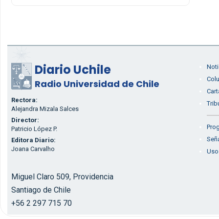
Diario Uchile
Noti
Col
Radio Universidad de Chile
Cart
Rectora:
Trib
Alejandra Mizala Salces
Director:
Prog
Patricio López P.
Seña
Editora Diario:
Joana Carvalho
Uso
Miguel Claro 509, Providencia
Santiago de Chile
+56 2 297 715 70