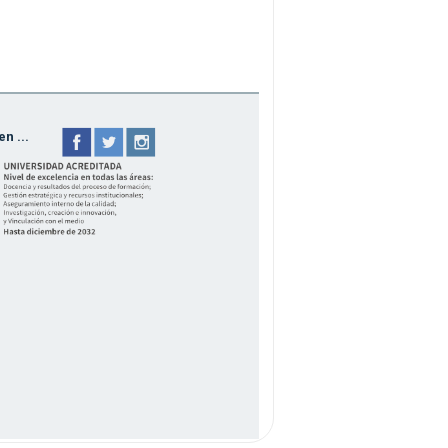
n ...