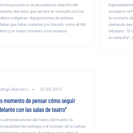
tre los proyectos se encuentra la creación del
Representantes
nisterio del ramo que se hará en consulta con los
acudieron al P
eblos indígenas. Agrupaciones de artistas
la comisión de
ñalan que faltan materias por discutir, como el IVA
demanda sea i
 libro y un mayor fomento a los museos.
tributario. “El
la campaña”, 
drigo Alarcón L.
22-04-2013
Es momento de pensar cómo seguir
elante con las salas de teatro”
s administradores del Teatro del Puente, la
nicipalidad de Santiago y el Consejo de la Cultura
tablecieron una mesa de trabajo para evitar el