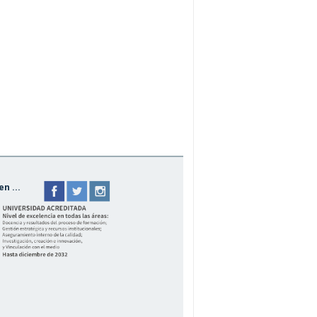
n ...