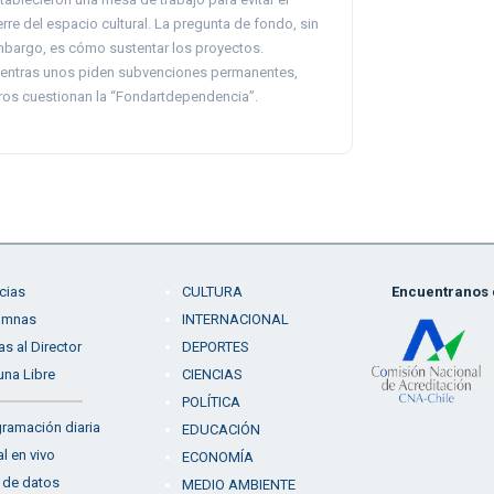
erre del espacio cultural. La pregunta de fondo, sin
bargo, es cómo sustentar los proyectos.
entras unos piden subvenciones permanentes,
ros cuestionan la “Fondartdependencia”.
cias
CULTURA
Encuentranos e
umnas
INTERNACIONAL
as al Director
DEPORTES
una Libre
CIENCIAS
POLÍTICA
ramación diaria
EDUCACIÓN
l en vivo
ECONOMÍA
 de datos
MEDIO AMBIENTE