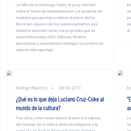
La falta de un liderazgo fuerte, la poca claridad
En
sobre la forma de implementación y la ausencia de
mi
medidas que apunten a reducir el precio de los
pu
libros son algunos de los cuestionamientos que
se
distintos sectores hacen a la propuesta que se
al
desarrollará hasta 2020. Editores, libreros
autoridades y especialistas entregan sus puntos de
vista en este reportaje.
Rodrigo Alarcón L.
08-06-2013
Ro
¿Qué es lo que deja Luciano Cruz-Coke al
“
mundo de la cultura?
ad
Tres años y tres meses estuvo el actor a la cabeza
Lo
del Consejo de la Cultura antes de integrarse a la
mu
campaña de Andrés Allamand. Desde distintos
es