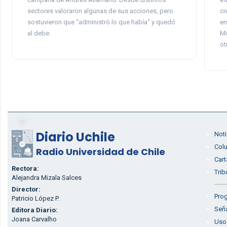
sectores valoraron algunas de sus acciones, pero
ci
sostuvieron que “administró lo que había” y quedó
em
al debe.
Mi
ot
Diario Uchile
Noti
Col
Radio Universidad de Chile
Cart
Rectora:
Trib
Alejandra Mizala Salces
Director:
Prog
Patricio López P.
Seña
Editora Diario:
Joana Carvalho
Uso