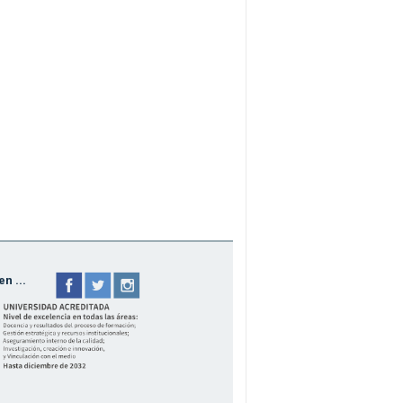
n ...