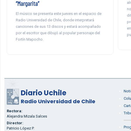
“Margarita”
al
no
El músico se presenta este jueves en el espacio de
di
Radio Universidad de Chile, donde interpretará
pr
canciones de sus 13 discos y estará acompañado
en
por el escritor que dibujó al popular personaje del
pu
Fortín Mapocho.
Diario Uchile
Noti
Col
Radio Universidad de Chile
Cart
Rectora:
Trib
Alejandra Mizala Salces
Director:
Prog
Patricio López P.