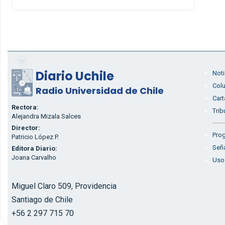
Diario Uchile
Noti
Col
Radio Universidad de Chile
Cart
Rectora:
Trib
Alejandra Mizala Salces
Director:
Prog
Patricio López P.
Seña
Editora Diario:
Joana Carvalho
Uso
Miguel Claro 509, Providencia
Santiago de Chile
+56 2 297 715 70