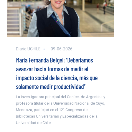
Diario UCHILE
09-06-2026
María Fernanda Beigel: “Deberíamos
avanzar hacia formas de medir el
impacto social de la ciencia, más que
solamente medir productividad”
La investigadora principal del Conicet de Argentina y
profesora titular de la Universidad Nacional de Cuyo,
Mendoza, participó en el 12° Congreso de
Bibliotecas Universitarias y Especializadas de la
Universidad de Chile.