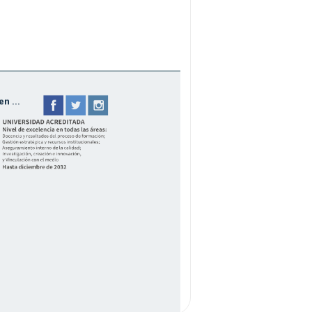
n ...