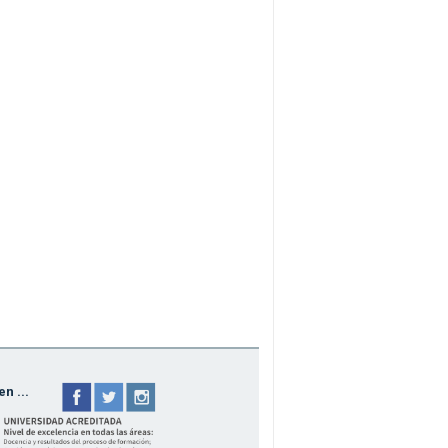
n ...