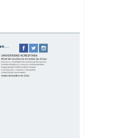
n ...