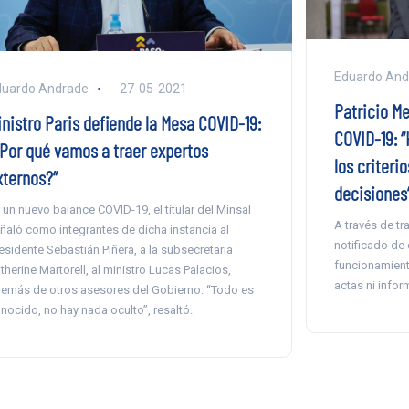
Eduardo And
duardo Andrade
27-05-2021
Patricio Me
inistro Paris defiende la Mesa COVID-19:
COVID-19: 
¿Por qué vamos a traer expertos
los criteri
xternos?”
decisiones
 un nuevo balance COVID-19, el titular del Minsal
A través de tr
ñaló como integrantes de dicha instancia al
notificado de
esidente Sebastián Piñera, a la subsecretaria
funcionamiento
therine Martorell, al ministro Lucas Palacios,
actas ni infor
emás de otros asesores del Gobierno. “Todo es
nocido, no hay nada oculto”, resaltó.