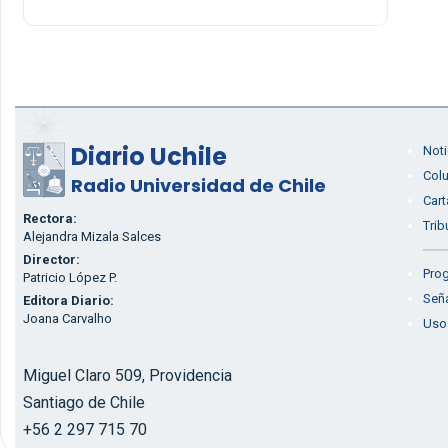
Diario Uchile
Noti
Col
Radio Universidad de Chile
Cart
Rectora:
Trib
Alejandra Mizala Salces
Director:
Prog
Patricio López P.
Seña
Editora Diario:
Joana Carvalho
Uso
Miguel Claro 509, Providencia
Santiago de Chile
+56 2 297 715 70