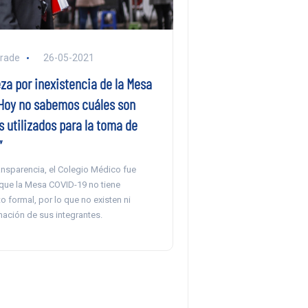
rade
26-05-2021
za por inexistencia de la Mesa
“Hoy no sabemos cuáles son
os utilizados para la toma de
”
ansparencia, el Colegio Médico fue
 que la Mesa COVID-19 no tiene
 formal, por lo que no existen ni
mación de sus integrantes.