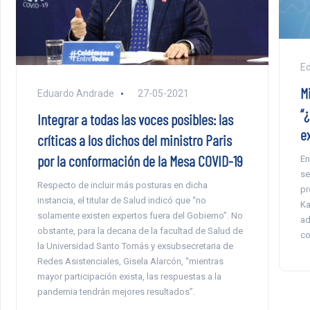
E
M
Eduardo Andrade
27-05-2021
“
Integrar a todas las voces posibles: las
e
críticas a los dichos del ministro Paris
por la conformación de la Mesa COVID-19
En
se
Respecto de incluir más posturas en dicha
pr
instancia, el titular de Salud indicó que “no
Ka
solamente existen expertos fuera del Gobierno”. No
ad
obstante, para la decana de la facultad de Salud de
co
la Universidad Santo Tomás y exsubsecretaria de
Redes Asistenciales, Gisela Alarcón, “mientras
mayor participación exista, las respuestas a la
pandemia tendrán mejores resultados”.