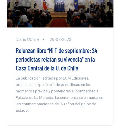
Diario UChile
26-07-2023
Relanzan libro “Mi 11 de septiembre: 24
periodistas relatan su vivencia” en la
Casa Central de la U. de Chile
La publicación, editada por LOM Ediciones,
presenta la experiencia de periodistas en los
momentos previos y posteriores al bombardeo al
Palacio de La Moneda. La ceremonia se enmarca en
las conmemoraciones del 50 años del golpe de
Estado.