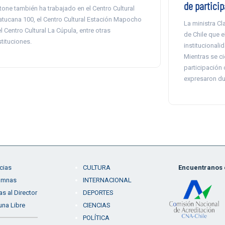
de partici
tone también ha trabajado en el Centro Cultural
tucana 100, el Centro Cultural Estación Mapocho
La ministra Cl
el Centro Cultural La Cúpula, entre otras
de Chile que e
stituciones.
institucional
Mientras se ci
participación
expresaron du
cias
CULTURA
Encuentranos e
umnas
INTERNACIONAL
as al Director
DEPORTES
una Libre
CIENCIAS
POLÍTICA