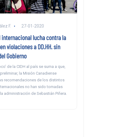
lez F.
27-01-2020
internacional lucha contra la
en violaciones a DD.HH. sin
del Gobierno
 loco’ de la CIDH al país se suma a que,
preliminar, la Misión Canadiense
as recomendaciones de los distintos
ternacionales no han sido tomadas
la administración de Sebastián Piñera.