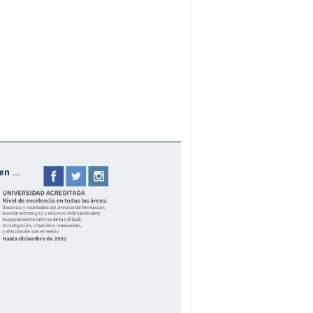
n ...