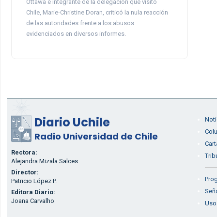
Ottawa e integrante de la delegación que visitó
Chile, Marie-Christine Doran, criticó la nula reacción
de las autoridades frente a los abusos
evidenciados en diversos informes.
Diario Uchile
Noti
Col
Radio Universidad de Chile
Cart
Rectora:
Trib
Alejandra Mizala Salces
Director:
Prog
Patricio López P.
Seña
Editora Diario:
Joana Carvalho
Uso