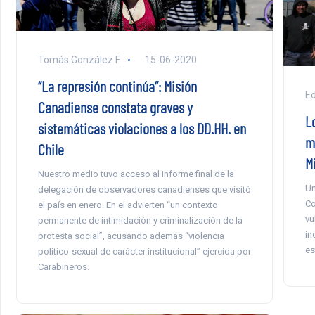
Tomás González F.
15-06-2020
“La represión continúa”: Misión
E
Canadiense constata graves y
L
sistemáticas violaciones a los DD.HH. en
m
Chile
M
Nuestro medio tuvo acceso al informe final de la
Un
delegación de observadores canadienses que visitó
Co
el país en enero. En el advierten “un contexto
vu
permanente de intimidación y criminalización de la
in
protesta social”, acusando además “violencia
es
político-sexual de carácter institucional” ejercida por
Carabineros.