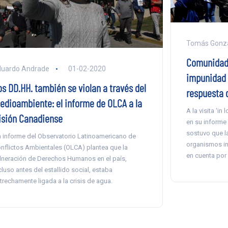
Tomás Gonzá
Comunidad 
duardo Andrade
01-02-2020
impunidad 
os DD.HH. también se violan a través del
respuesta 
edioambiente: el informe de OLCA a la
A la visita ‘in
isión Canadiense
en su informe 
sostuvo que l
 informe del Observatorio Latinoamericano de
organismos in
nflictos Ambientales (OLCA) plantea que la
en cuenta por 
lneración de Derechos Humanos en el país,
cluso antes del estallido social, estaba
trechamente ligada a la crisis de agua.