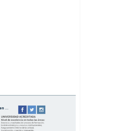
n ...