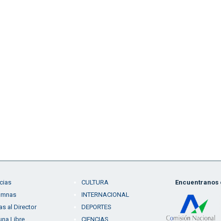
cias
CULTURA
Encuentranos e
umnas
INTERNACIONAL
as al Director
DEPORTES
una Libre
CIENCIAS