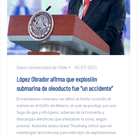
Diario Universidad de Chile
05-07-2021
López Obrador afirma que explosión
submarina de oleoducto fue “un accidente”
El mandatario mexicano se refirió al hecho ocurrido el
viernes en el Golfo de México, el cual se produjo por una
fuga de gas y nitrógeno, además de la tormenta y
descargas eléctricas que afectaban la zona, según
precisó. Activista sueca Greta Thunberg criticó que se
mantengan las licencias para este tipo de explotaciones