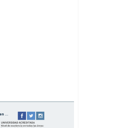
n ...