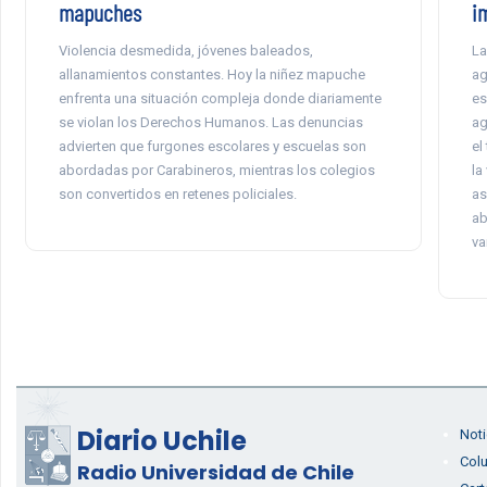
mapuches
i
Violencia desmedida, jóvenes baleados,
La
allanamientos constantes. Hoy la niñez mapuche
ag
enfrenta una situación compleja donde diariamente
es
se violan los Derechos Humanos. Las denuncias
ag
advierten que furgones escolares y escuelas son
el
abordadas por Carabineros, mientras los colegios
la
son convertidos en retenes policiales.
as
ab
va
Diario Uchile
Noti
Col
Radio Universidad de Chile