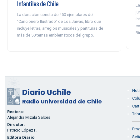
Infantiles de Chile
La
ju
La donación consta de 450 ejemplares del
in
“Cancionero Ilustrado” de Los Jaivas, libro que
co
incluye letras, arreglos musicales y partituras de
Ri
más de 50 temas emblemáticos del grupo.
Diario Uchile
Noti
Col
Radio Universidad de Chile
Cart
Rectora:
Trib
Alejandra Mizala Salces
Director:
Prog
Patricio López P.
Seña
Editora Diario: