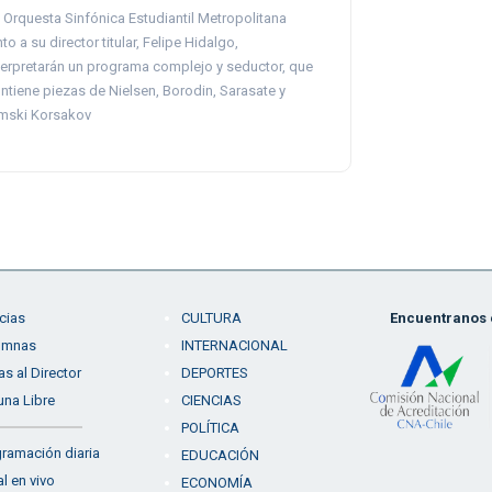
 Orquesta Sinfónica Estudiantil Metropolitana
nto a su director titular, Felipe Hidalgo,
terpretarán un programa complejo y seductor, que
ntiene piezas de Nielsen, Borodin, Sarasate y
mski Korsakov
cias
CULTURA
Encuentranos e
umnas
INTERNACIONAL
as al Director
DEPORTES
una Libre
CIENCIAS
POLÍTICA
ramación diaria
EDUCACIÓN
l en vivo
ECONOMÍA