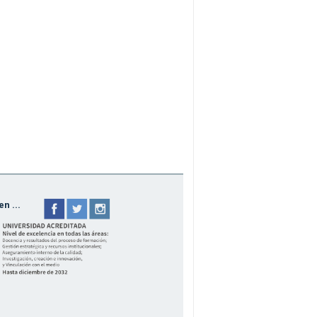
n ...