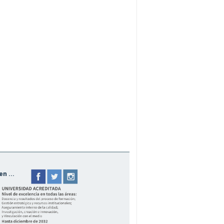
n ...