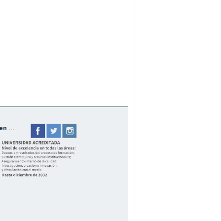
n ...