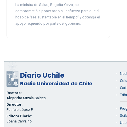
La ministra de Salud, Begoña Yarza, se
comprometió a poner todo su esfuerzo para que el
hospice “sea sustentable en el tiempo” y obtenga el
apoyo requerido por parte del gobierno.
Diario Uchile
Noti
Col
Radio Universidad de Chile
Cart
Rectora:
Trib
Alejandra Mizala Salces
Director:
Prog
Patricio López P.
Seña
Editora Diario:
Joana Carvalho
Uso