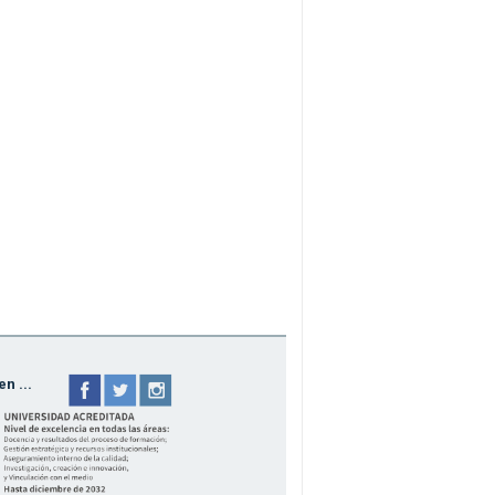
n ...