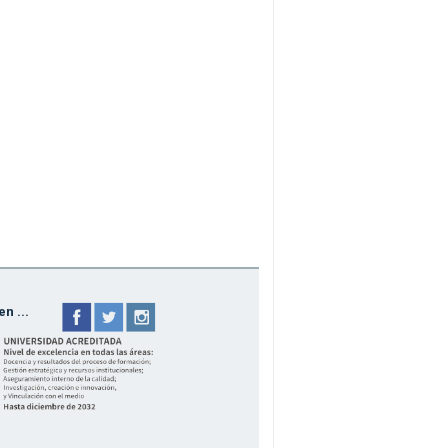
n ...