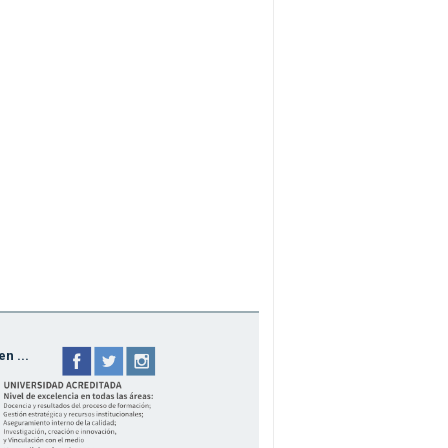
n ...