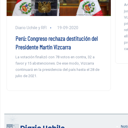
An
ju
Vi
pr
Diario Uchile y RFI
19-09-2020
re
el
Perú: Congreso rechaza destitución del
pr
Presidente Martín Vizcarra
ca
La votación finalizó con 78 votos en contra, 32 a
favor y 15 abstenciones. De ese modo, Vizcarra
continuará en la presidencia del país hasta el 28 de
julio de 2021.
Noti