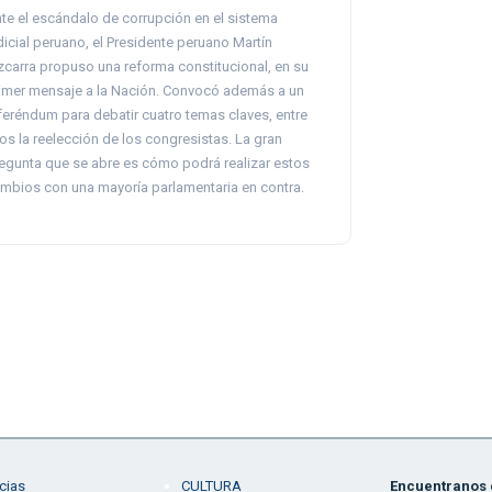
te el escándalo de corrupción en el sistema
dicial peruano, el Presidente peruano Martín
zcarra propuso una reforma constitucional, en su
imer mensaje a la Nación. Convocó además a un
feréndum para debatir cuatro temas claves, entre
los la reelección de los congresistas. La gran
egunta que se abre es cómo podrá realizar estos
mbios con una mayoría parlamentaria en contra.
cias
CULTURA
Encuentranos e