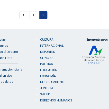
1
2
cias
CULTURA
Encuentranos e
umnas
INTERNACIONAL
as al Director
DEPORTES
una Libre
CIENCIAS
POLÍTICA
ramación diaria
EDUCACIÓN
l en vivo
ECONOMÍA
 de datos
MEDIO AMBIENTE
JUSTICIA
SALUD
DERECHOS HUMANOS