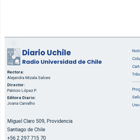
Diario Uchile
Noti
Col
Radio Universidad de Chile
Cart
Rectora:
Trib
Alejandra Mizala Salces
Director:
Prog
Patricio López P.
Seña
Editora Diario:
Joana Carvalho
Uso
Miguel Claro 509, Providencia
Santiago de Chile
+56 2 297 715 70