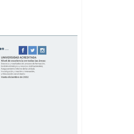
n ...