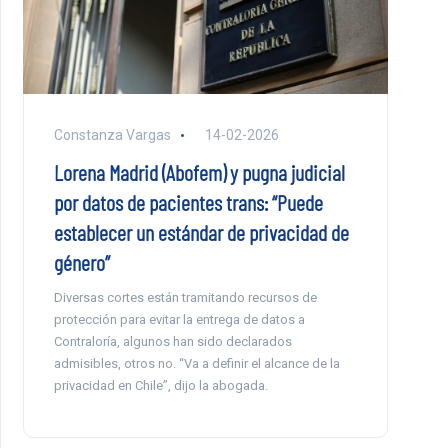
Constanza Vargas
14-02-2026
Lorena Madrid (Abofem) y pugna judicial
por datos de pacientes trans: “Puede
establecer un estándar de privacidad de
género”
Diversas cortes están tramitando recursos de
protección para evitar la entrega de datos a
Contraloría, algunos han sido declarados
admisibles, otros no. “Va a definir el alcance de la
privacidad en Chile”, dijo la abogada.