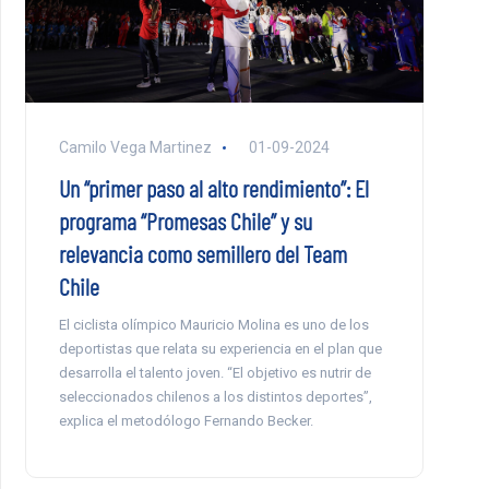
Camilo Vega Martinez
01-09-2024
Un “primer paso al alto rendimiento”: El
programa “Promesas Chile” y su
relevancia como semillero del Team
Chile
El ciclista olímpico Mauricio Molina es uno de los
deportistas que relata su experiencia en el plan que
desarrolla el talento joven. “El objetivo es nutrir de
seleccionados chilenos a los distintos deportes”,
explica el metodólogo Fernando Becker.