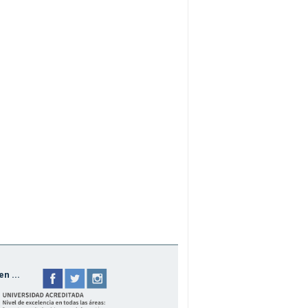
n ...