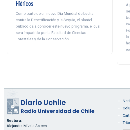
Hídricos
A 
se
Como parte de un nuevo Día Mundial de Lucha
bo
contra la Desertificación y la Sequía, el plantel
in
público da a conocer este nuevo programa, el cual
Fo
será impartido por la Facultad de Ciencias
la
Forestales y de la Conservación.
ho
re
Diario Uchile
Noti
Col
Radio Universidad de Chile
Cart
Rectora:
Trib
Alejandra Mizala Salces