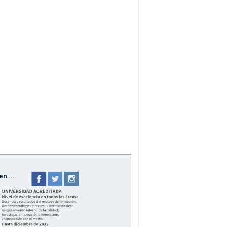
n ...