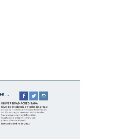
n ...