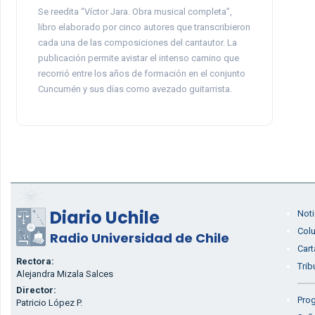
Se reedita “Víctor Jara. Obra musical completa”,
libro elaborado por cinco autores que transcribieron
cada una de las composiciones del cantautor. La
publicación permite avistar el intenso camino que
recorrió entre los años de formación en el conjunto
Cuncumén y sus días como avezado guitarrista.
Diario Uchile
Noti
Col
Radio Universidad de Chile
Cart
Rectora:
Trib
Alejandra Mizala Salces
Director:
Prog
Patricio López P.