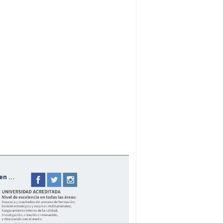
n ...