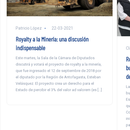
Patricio López
22-03-2021
Royalty a la Minería: una discusión
indispensable
Cl
Ro
Este martes, la Sala de la Cámara de Diputados
discutirá y votará el proyecto de royalty a la minería,
b
que fue ingresado el 12 de septiembre de 2018 por
d
el diputado por la Región de Antofagasta, Esteban
Velásquez. El proyecto crea un derecho para el
La
Estado de percibir el 3% del valor ad valorem (es […]
bu
Es
qu
Co
in
pa