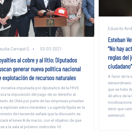
Eduardo And
Esteban Vel
“No hay ac
audia Carvajal G.
03-03-2021
reglas del 
yalties al cobre y al litio: Diputados
ciudadano”
uscan generar nueva política nacional
e explotación de recursos naturales
A favor de la 
extraordinario
 iniciativa impulsada por diputados de la FRVS
que se trata d
sca la imposición del pago de un derecho al
40 años de la 
tado de Chile por parte de las empresas privadas
movilizacione
e explotan estos minerales. La agenda fijada en la
decir que cam
misión de Hacienda señala que la discusión se
sentenció.
iciará el lunes 8 de marzo, con el objetivo de que
se a la sala el próximo miércoles 10.