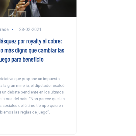
rade
28-02-2021
ásquez por royalty al cobre:
to más digno que cambiar las
juego para beneficio
iniciativa que propone un impuesto
 a la gran minería, el diputado recalcó
e un debate pendiente en los últimos
historia del país. “Nos parece que las
s sociales del último tiempo quieren
biemos las reglas de juego”,