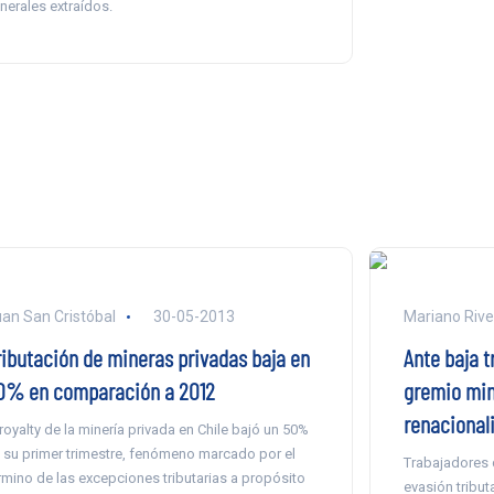
nerales extraídos.
an San Cristóbal
30-05-2013
Mariano Rive
ributación de mineras privadas baja en
Ante baja t
0% en comparación a 2012
gremio min
renacional
 royalty de la minería privada en Chile bajó un 50%
 su primer trimestre, fenómeno marcado por el
Trabajadores 
rmino de las excepciones tributarias a propósito
evasión tribut