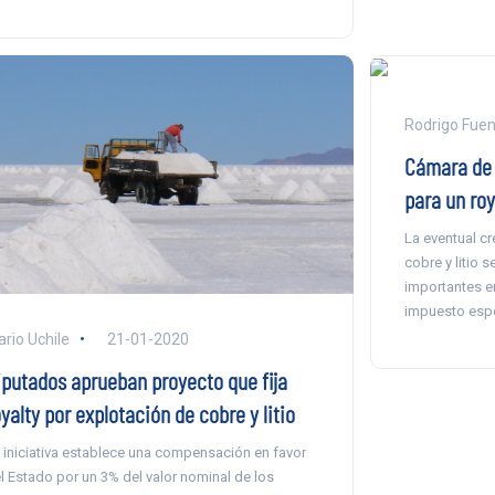
Rodrigo Fuen
Cámara de 
para un roy
La eventual cr
cobre y litio 
importantes en
impuesto espe
ario Uchile
21-01-2020
iputados aprueban proyecto que fija
yalty por explotación de cobre y litio
 iniciativa establece una compensación en favor
l Estado por un 3% del valor nominal de los