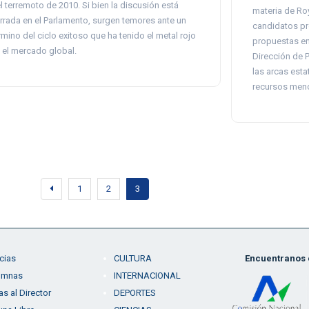
l terremoto de 2010. Si bien la discusión está
materia de Roy
rrada en el Parlamento, surgen temores ante un
candidatos pre
rmino del ciclo exitoso que ha tenido el metal rojo
propuestas en 
 el mercado global.
Dirección de 
las arcas esta
recursos meno
1
2
3
cias
CULTURA
Encuentranos e
umnas
INTERNACIONAL
as al Director
DEPORTES