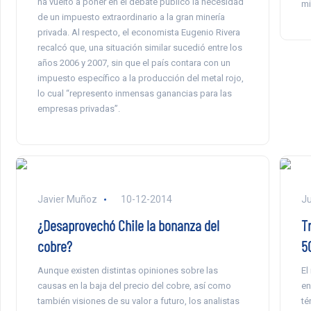
ha vuelto a poner en el debate público la necesidad
mi
de un impuesto extraordinario a la gran minería
privada. Al respecto, el economista Eugenio Rivera
recalcó que, una situación similar sucedió entre los
años 2006 y 2007, sin que el país contara con un
impuesto específico a la producción del metal rojo,
lo cual “represento inmensas ganancias para las
empresas privadas”.
Javier Muñoz
10-12-2014
Ju
¿Desaprovechó Chile la bonanza del
T
cobre?
5
Aunque existen distintas opiniones sobre las
El
causas en la baja del precio del cobre, así como
en
también visiones de su valor a futuro, los analistas
té