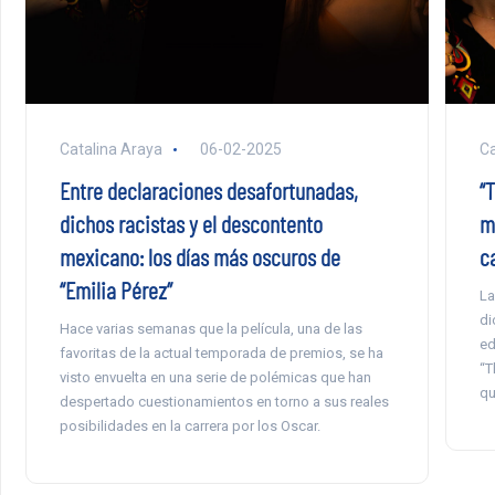
Catalina Araya
06-02-2025
Ca
Entre declaraciones desafortunadas,
“T
dichos racistas y el descontento
m
mexicano: los días más oscuros de
c
“Emilia Pérez”
La
di
Hace varias semanas que la película, una de las
ed
favoritas de la actual temporada de premios, se ha
“T
visto envuelta en una serie de polémicas que han
qu
despertado cuestionamientos en torno a sus reales
posibilidades en la carrera por los Oscar.