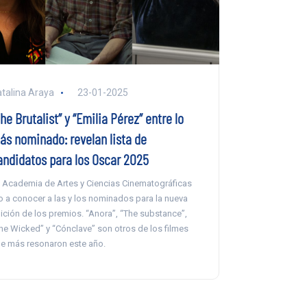
talina Araya
23-01-2025
he Brutalist” y “Emilia Pérez” entre lo
ás nominado: revelan lista de
andidatos para los Oscar 2025
 Academia de Artes y Ciencias Cinematográficas
o a conocer a las y los nominados para la nueva
ición de los premios. “Anora”, “The substance”,
he Wicked” y “Cónclave” son otros de los filmes
e más resonaron este año.