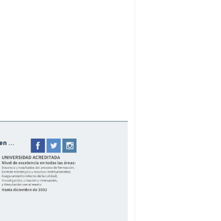
n ...