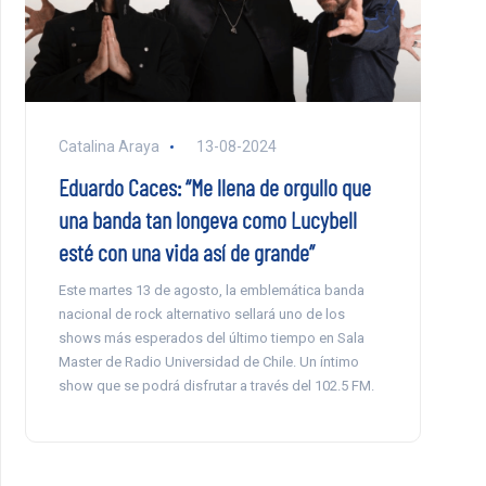
Catalina Araya
13-08-2024
Eduardo Caces: “Me llena de orgullo que
una banda tan longeva como Lucybell
esté con una vida así de grande”
Este martes 13 de agosto, la emblemática banda
nacional de rock alternativo sellará uno de los
shows más esperados del último tiempo en Sala
Master de Radio Universidad de Chile. Un íntimo
show que se podrá disfrutar a través del 102.5 FM.