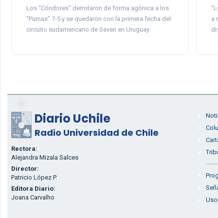
Los “Cóndores” derrotaron de forma agónica a los
“L
“Pumas” 7-5 y se quedaron con la primera fecha del
a 
circuito sudamericano de Seven en Uruguay.
di
Diario Uchile
Noti
Col
Radio Universidad de Chile
Cart
Rectora:
Trib
Alejandra Mizala Salces
Director:
Prog
Patricio López P.
Seña
Editora Diario:
Joana Carvalho
Uso