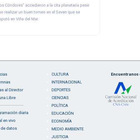
os Cóndores” accedieron a la cita planetaria pese
no realizar un buen torneo en el Seven que se
sputó en Viña del Mar.
cias
CULTURA
Encuentranos e
umnas
INTERNACIONAL
as al Director
DEPORTES
una Libre
CIENCIAS
POLÍTICA
ramación diaria
EDUCACIÓN
l en vivo
ECONOMÍA
 de datos
MEDIO AMBIENTE
JUSTICIA