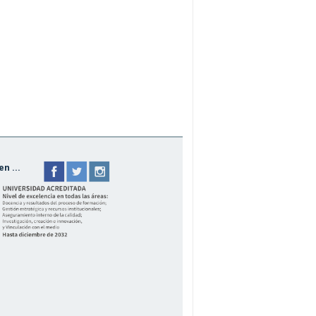
n ...