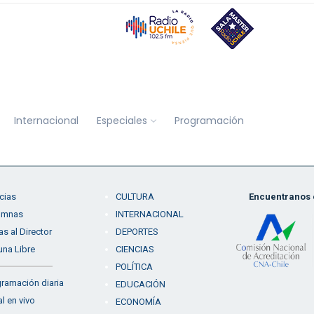
Internacional
Especiales
Programación
cias
CULTURA
Encuentranos e
umnas
INTERNACIONAL
as al Director
DEPORTES
una Libre
CIENCIAS
POLÍTICA
ramación diaria
EDUCACIÓN
l en vivo
ECONOMÍA