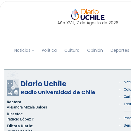
Año XVIII, 7 de
Agosto
de 2026
Noticias
Política
Cultura
Opinión
Deportes
Diario Uchile
Noti
Col
Radio Universidad de Chile
Cart
Rectora:
Trib
Alejandra Mizala Salces
Director:
Prog
Patricio López P.
Seña
Editora Diario: