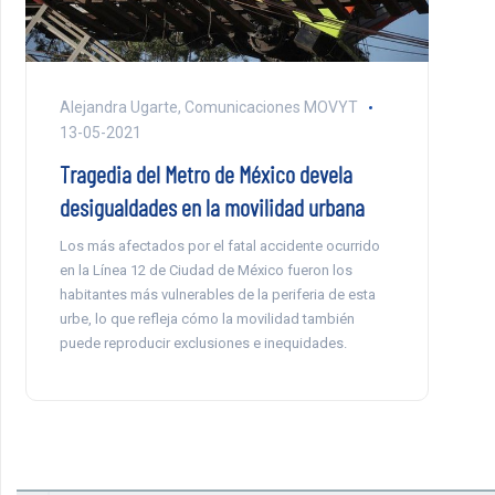
Alejandra Ugarte, Comunicaciones MOVYT
13-05-2021
Tragedia del Metro de México devela
desigualdades en la movilidad urbana
Los más afectados por el fatal accidente ocurrido
en la Línea 12 de Ciudad de México fueron los
habitantes más vulnerables de la periferia de esta
urbe, lo que refleja cómo la movilidad también
puede reproducir exclusiones e inequidades.