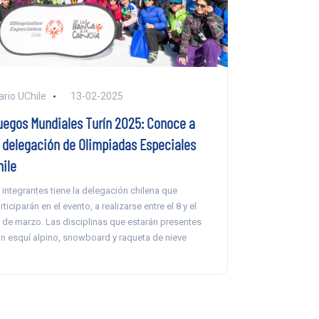
ario UChile
13-02-2025
uegos Mundiales Turín 2025: Conoce a
a delegación de Olimpiadas Especiales
hile
 integrantes tiene la delegación chilena que
rticiparán en el evento, a realizarse entre el 8 y el
 de marzo. Las disciplinas que estarán presentes
n esquí alpino, snowboard y raqueta de nieve