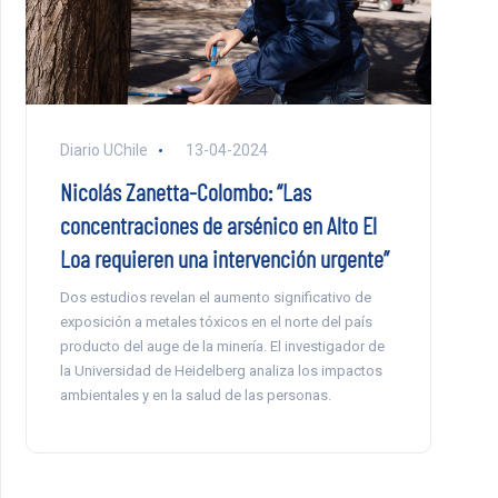
Diario UChile
13-04-2024
Nicolás Zanetta-Colombo: “Las
concentraciones de arsénico en Alto El
Loa requieren una intervención urgente”
Dos estudios revelan el aumento significativo de
exposición a metales tóxicos en el norte del país
producto del auge de la minería. El investigador de
la Universidad de Heidelberg analiza los impactos
ambientales y en la salud de las personas.