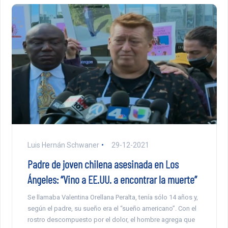
Luis Hernán Schwaner
29-12-2021
Padre de joven chilena asesinada en Los
Ángeles: “Vino a EE.UU. a encontrar la muerte”
Se llamaba Valentina Orellana Peralta, tenía sólo 14 años y,
según el padre, su sueño era el “sueño americano”. Con el
rostro descompuesto por el dolor, el hombre agrega que