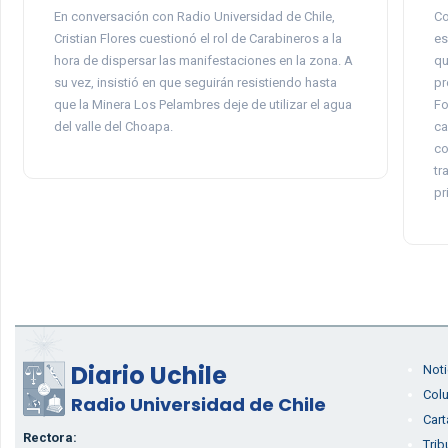
En conversación con Radio Universidad de Chile,
Co
Cristian Flores cuestionó el rol de Carabineros a la
es
hora de dispersar las manifestaciones en la zona. A
qu
su vez, insistió en que seguirán resistiendo hasta
pr
que la Minera Los Pelambres deje de utilizar el agua
Fo
del valle del Choapa.
ca
co
tr
pr
Diario Uchile
Noti
Col
Radio Universidad de Chile
Cart
Rectora:
Trib