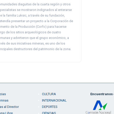
munidades diaguitas de la cuarta región y otros
pecialistas se mostraron indignados al enterarse
e la familia Luksic, a través de su fundación,
etendía presentar un proyecto a la Corporación de
mento de la Producción (Corfo) para hacerse
rgo de los sitios arqueológicos de cuatro
munas y advirtieron que el grupo económico, a
avés de sus iniciativas mineras, es uno de los
incipales destructores del patrimonio de la zona.
cias
CULTURA
Encuentranos e
umnas
INTERNACIONAL
as al Director
DEPORTES
una Libre
CIENCIAS