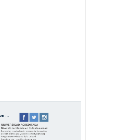
n ...