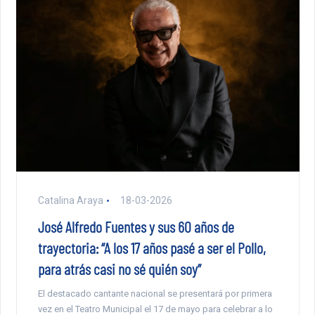
Catalina Araya
18-03-2026
José Alfredo Fuentes y sus 60 años de
trayectoria: “A los 17 años pasé a ser el Pollo,
para atrás casi no sé quién soy”
El destacado cantante nacional se presentará por primera
vez en el Teatro Municipal el 17 de mayo para celebrar a lo