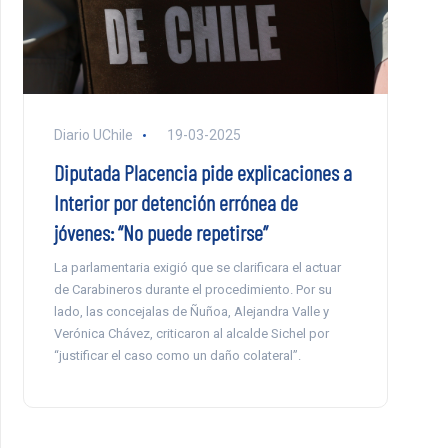
Diario UChile
19-03-2025
Diputada Placencia pide explicaciones a
Interior por detención errónea de
jóvenes: “No puede repetirse”
La parlamentaria exigió que se clarificara el actuar
de Carabineros durante el procedimiento. Por su
lado, las concejalas de Ñuñoa, Alejandra Valle y
Verónica Chávez, criticaron al alcalde Sichel por
“justificar el caso como un daño colateral”.