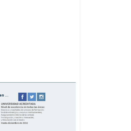
n ...