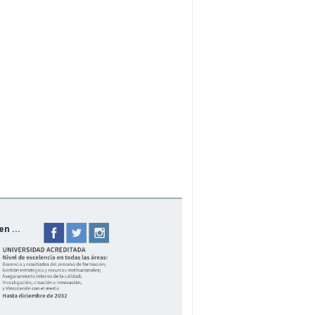
n ...