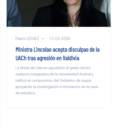
Diario UCHILE
12-04-2026
Ministra Lincolao acepta disculpas de la
UACh tras agresión en Valdivia
La titular de Ciencia agradeció el gesto de los
cuerpos colegiados de la Universidad Austral y
ratificó el compromiso del Gobierno de seguir
apoyando la investigación e innovación en la casa
de estudios.