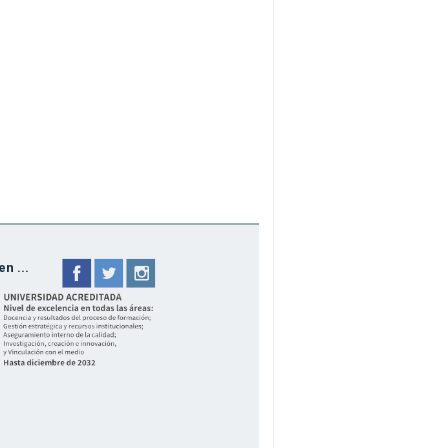
n ...