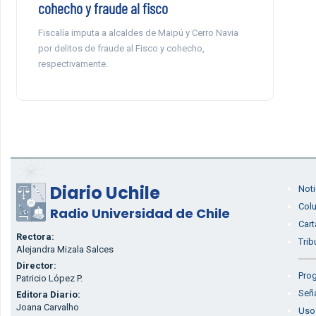
cohecho y fraude al fisco
Fiscalía imputa a alcaldes de Maipú y Cerro Navia
por delitos de fraude al Fisco y cohecho,
respectivamente.
Diario Uchile
Noti
Col
Radio Universidad de Chile
Cart
Rectora:
Trib
Alejandra Mizala Salces
Director:
Prog
Patricio López P.
Seña
Editora Diario:
Joana Carvalho
Uso