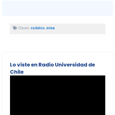
Claves:
codelco
,
mina
Lo viste en Radio Universidad de
Chile