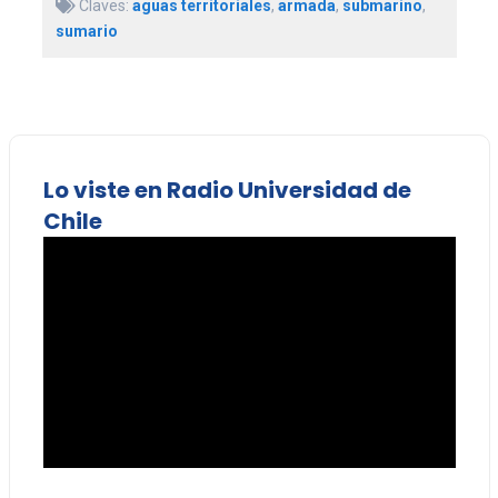
Claves:
aguas territoriales
,
armada
,
submarino
,
sumario
Lo viste en Radio Universidad de
Chile