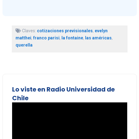
Claves:
cotizaciones previsionales
,
evelyn
matthei
,
franco parisi
,
la fontaine
,
las américas
,
querella
Lo viste en Radio Universidad de
Chile