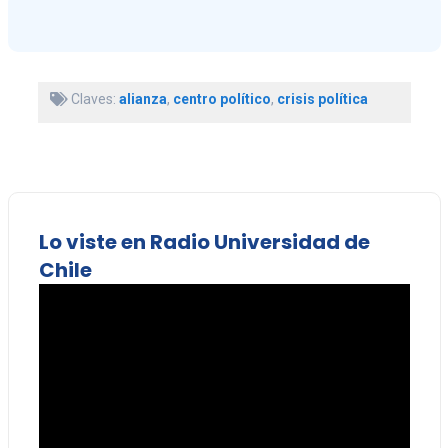
Claves:
alianza
,
centro político
,
crisis política
Lo viste en Radio Universidad de
Chile