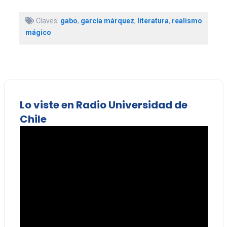
Claves:
gabo
,
garcía márquez
,
literatura
,
realismo
mágico
Lo viste en Radio Universidad de
Chile