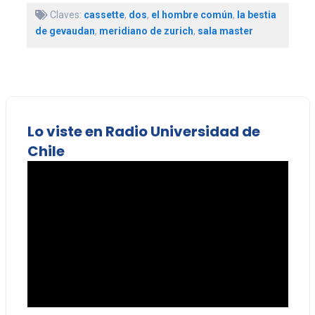
Claves:
cassette
,
dos
,
el hombre común
,
la bestia
de gevaudan
,
meridiano de zurich
,
sala master
Lo viste en Radio Universidad de
Chile